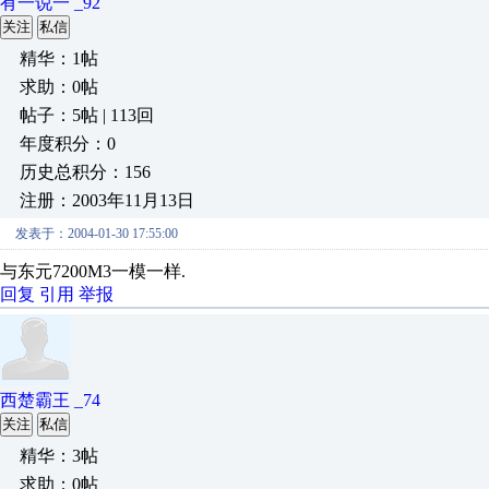
有一说一 _92
关注
私信
精华：1帖
求助：0帖
帖子：5帖 | 113回
年度积分：0
历史总积分：156
注册：2003年11月13日
发表于：2004-01-30 17:55:00
与东元7200M3一模一样.
回复
引用
举报
西楚霸王 _74
关注
私信
精华：3帖
求助：0帖