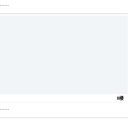
谢……
8楼
谢……