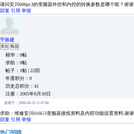
请问安川606pc3的变频器外控和内控的转换参数是哪个呢？谢
回复
引用
举报
宇振建
关注
私信
精华：0帖
求助：0帖
帖子：1帖 | 22回
年度积分：0
历史总积分：41
注册：2005年8月30日
发表于：2006-09-19 21:47:00
求助：维修安川616G5变频器接线资料及内部功能设置资料,谢
回复
引用
举报
热门招聘