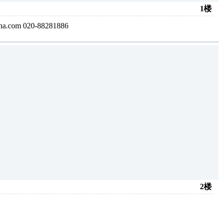
1楼
om 020-88281886
2楼