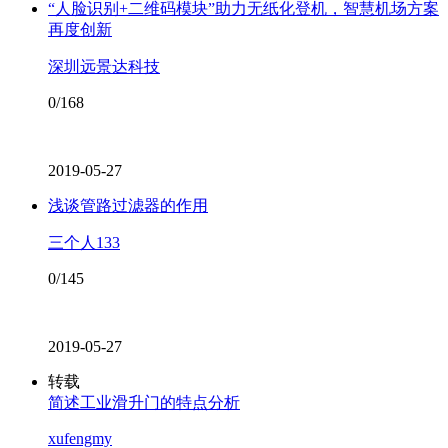
“人脸识别+二维码模块”助力无纸化登机，智慧机场方案
再度创新
深圳远景达科技
0/168
2019-05-27
浅谈管路过滤器的作用
三个人133
0/145
2019-05-27
转载
简述工业滑升门的特点分析
xufengmy