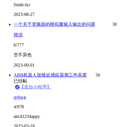
Smile-lyc
2023-08-27
一个关于变频器的模拟量输入输出的问题
30
煜佶
6/777
空不异色
2023-09-01
ABB机器人加接近感应器测工件高度
50
已结帖
【发自小程序】
qvbwg
4/978
abcd1234appy
2025-03-19