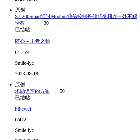
原创
S7-200Smart通过Modbus通信控制丹佛斯变频器一处不解
请教
30
已结帖
随心－王者之师
6/1259
Smile-lyc
2023-08-18
原创
求助追剪的方案
50
已结帖
hfhewei
6/472
Smile-lyc