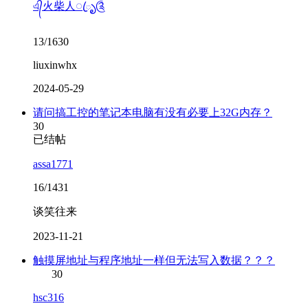
এ᭄火柴人ꦿృ༊
13/1630
liuxinwhx
2024-05-29
请问搞工控的笔记本电脑有没有必要上32G内存？
30
已结帖
assa1771
16/1431
谈笑往来
2023-11-21
触摸屏地址与程序地址一样但无法写入数据？？？
30
hsc316