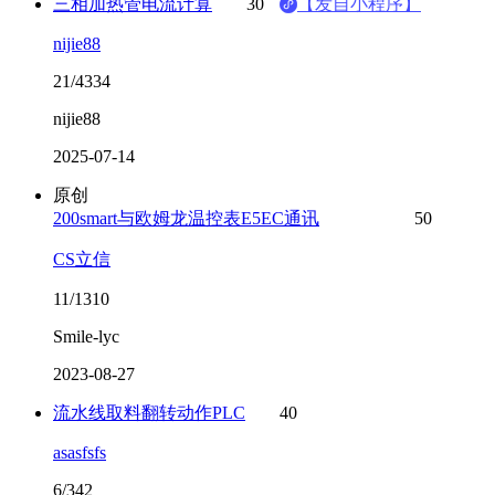
三相加热管电流计算
30
【发自小程序】
nijie88
21/4334
nijie88
2025-07-14
原创
200smart与欧姆龙温控表E5EC通讯
50
CS立信
11/1310
Smile-lyc
2023-08-27
流水线取料翻转动作PLC
40
asasfsfs
6/342