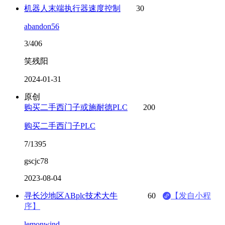
机器人末端执行器速度控制
30
abandon56
3/406
笑残阳
2024-01-31
原创
购买二手西门子或施耐德PLC
200
购买二手西门子PLC
7/1395
gscjc78
2023-08-04
寻长沙地区ABplc技术大牛
60
【发自小程
序】
lemonwind