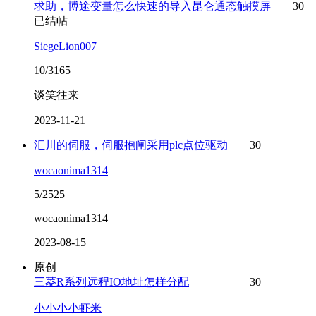
求助，博途变量怎么快速的导入昆仑通态触摸屏
30
已结帖
SiegeLion007
10/3165
谈笑往来
2023-11-21
汇川的伺服，伺服抱闸采用plc点位驱动
30
wocaonima1314
5/2525
wocaonima1314
2023-08-15
原创
三菱R系列远程IO地址怎样分配
30
小小小小虾米