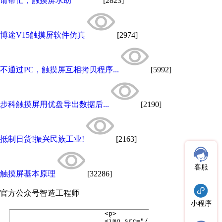
请帮忙，触摸屏求助
[2823]
博途V15触摸屏软件仿真
[2974]
不通过PC，触摸屏互相拷贝程序...
[5992]
步科触摸屏用优盘导出数据后...
[2190]
抵制日货!振兴民族工业!
[2163]
客服
触摸屏基本原理
[32286]
官方公众号
智造工程师
小程序