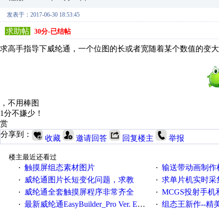
发表于：2017-06-30 18:53:45
求助帖
30分-已结帖
求高手指导下威纶通，一个位图的长或者宽随着某个数值的变
，不用棒图
1分不嫌少！
赏
分享到：
收藏
邀请回答
回复楼主
举报
楼主最近还看过
触摸屏组态素材图片
输送带动画制作
·
·
威纶通图片长短变化问题，求教
求单片机实时采集多路编码
·
·
威纶通全套触摸屏程序非常齐全
MCGS投射手机
·
·
最新威纶通EasyBuilder_Pro Ver. EBproV502.01 _使用手冊
组态王新作--精美
·
·