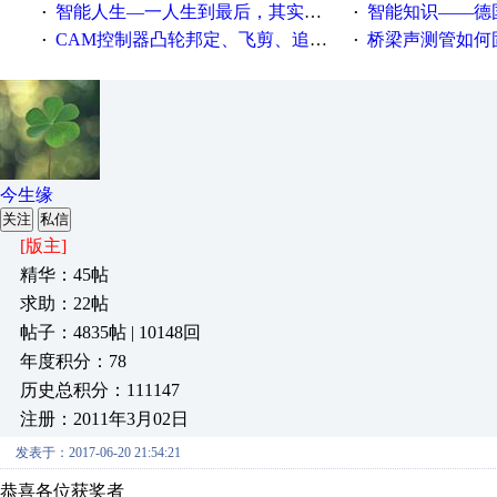
智能人生—一人生到最后，其实拼的都是人品
智能知识——德国工业崛起过
·
·
CAM控制器凸轮邦定、飞剪、追剪等C功能块
桥梁声测管如何固定
·
·
今生缘
关注
私信
[版主]
精华：45帖
求助：22帖
帖子：4835帖 | 10148回
年度积分：78
历史总积分：111147
注册：2011年3月02日
发表于：2017-06-20 21:54:21
恭喜各位获奖者