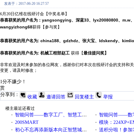
发表于：2017-06-20 16:27:57
6月20日亿维在线研讨会【中奖名单】
恭喜获奖的用户名为：yangsongying、深蓝33、lyx20080800、m.w、
wangyizhong68
获得【参与奖】
恭喜获奖的用户名为:
china188
、gdzhdz、张大宝、ldskendy、kimli
恭喜获奖的用户名为:
机械工程部赵工
获得【
最佳提问奖】
非常欢迎及时来参加的各位网友，感谢你们对本次在线研讨会的支持和关
变更，请及时修改；
1分不嫌少！
赏
分享到：
收藏
邀请回答
回复楼主
举报
楼主最近还看过
智能问答——数字工厂、智慧工厂和智能制造三者的区别是什么？
智能问答——数字化工厂与传
·
·
200SMART
模块：224XP+EM223+EM231+EM2
·
·
初心不忘再添新版本向正智慧城市云展厅3.0版亮相
送积分啦！参加7月6日
·
·