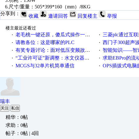
5.功耗：150W
6.尺寸/重量：505*399*160（mm）/8KG
分享到：
收藏
邀请回答
回复楼主
举报
楼主最近还看过
老毛桃一键还原，傻瓜式操作一键轻松备份还原；程序为向导式安装，一键即可实现自动备份或还原系统。
三菱plc通过互联网实现pl
·
·
请教各位：这是哪家的PLC
西门子300超声波焊
·
·
有奖专题讨论：面对低压变频故障，老手是这样解决的！
智能知识——智造时代，工
·
·
“工业许可证”新调整：水文仪器等19类产品取消事前生产许可
求助EBPro的
·
·
MCGS与32单片机简单通信
OPS插拔式电
·
·
瑞丰
关注
私信
精华：0帖
求助：0帖
帖子：0帖 | 4回