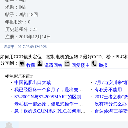
求助：0帖
帖子：2帖 | 18回
年度积分：0
历史总积分：21
注册：2013年12月14日
发表于：2017-02-09 12:12:26
如何用CCD镜头定位，控制电机的运转？最好CCD、松下PLC
分享到：
收藏
邀请回答
回复楼主
举报
楼主最近还看过
中国氮肥出口大减
7月7与安川来“
·
·
我已经卧床一个多月了，是出去安装机械手在高速遭遇车祸所致:大家工作都要特别注意啊
有积分不能用
·
·
S7-200CN与S7-200SMART的区别
2017王者之狮“鸡”情签到
·
·
老毛桃一键还原，傻瓜式操作一键轻松备份还原；程序为向导式安装，一键即可实现自动备份或还原系统。
没有积分怎么办
·
·
急！欧姆龙CJ1M系列PLC,如何用时间控制变频器。要求时间在组态王中可以自由输入！拜托各位大神了！
台达plc与三菱
·
·