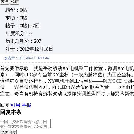
关注
私信
精华：0帖
求助：0帖
帖子：0帖 | 27回
年度积分：0
历史总积分：207
注册：2012年12月18日
发表于：2017-04-17 16:11:44
首先要做示教，就是手动移动XY电机到工作位置，微调XY电机
素），同时PLC保存当前XY坐标（一般为脉冲数）为工位坐标
这样每次自动运行时，XY电机开到工位坐标——触发CCD拍照
值——误差值传到PLC，PLC算出误差值的脉冲当量——XY
注意，每当有机械有拆装变动或摄像头调整焦距时，都要从新做
回复
引用
举报
回复本条
发表回复