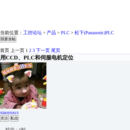
当前位置：
工控论坛
>
产品
>
PLC
>
松下(Panasonic)PLC
我要发帖
首页
上一页
1
2
3
下一页
尾页
用CCD、PLC和伺服电机定位
xiaoyuxcs
关注
私信
精华：0帖