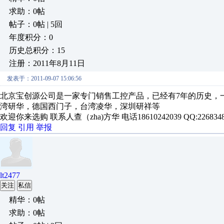
求助：0帖
帖子：0帖 | 5回
年度积分：0
历史总积分：15
注册：2011年8月11日
发表于：2011-09-07 15:06:56
北京宝创源公司是一家专门销售工控产品，已经有7年的历史，
湾研华，德国西门子，台湾凌华，深圳研祥等
欢迎你来选购 联系人查（zha)方华 电话18610242039 QQ:2268348
回复
引用
举报
lt2477
关注
私信
精华：0帖
求助：0帖