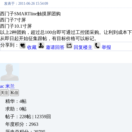
发表于：2011-06-26 15:54:09
西门子SMARTline触摸屏团购
西门子7寸屏
西门子10.1寸屏
以上2种团购，超过总100台即可通过工控团采购。让利到成本
从即日起开始征集跟帖，有目标价格可以标记。
分享到：
收藏
邀请回答
回复楼主
举报
ac 米兰
关注
私信
精华：4帖
求助：0帖
帖子：228帖 | 12359回
年度积分：2963
历史总积分：29795