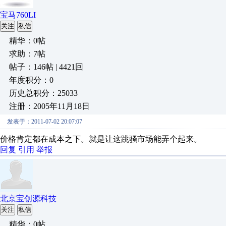
宝马760LI
关注
私信
精华：0帖
求助：7帖
帖子：146帖 | 4421回
年度积分：0
历史总积分：25033
注册：2005年11月18日
发表于：2011-07-02 20:07:07
价格肯定都在成本之下。就是让这跳骚市场能弄个起来。
回复
引用
举报
北京宝创源科技
关注
私信
精华：0帖