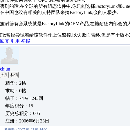
该软件如果选购了 OPC Server的话还好些,
否则的话,在全球的所有组态软件中,你只能选择FactoryLink和Citect了.
在中国也没有相关的支持团队来搞FactoryLink,会的人极少.
施耐德有套系统就是FactoryLink的OEM产品,在施耐德内部会的
Fix曾经尝试着给该软件作上位监控,以失败而告终,但是有个版本
回复
引用
举报
chjun
关注
私信
精华：2帖
求助：0帖
帖子：74帖 | 243回
年度积分：15
历史总积分：605
注册：2006年6月23日
发表于：2007-01-27 01:14:00