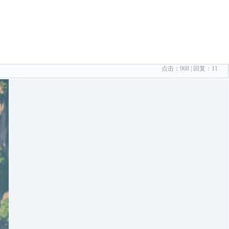
点击：
968
| 回复：
11