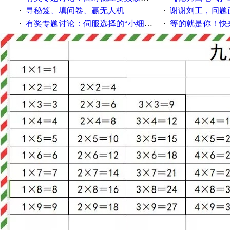
寻秘笈、填问卷、赢无人机
谢谢刘工，问题
·
·
有奖专题讨论：伺服选择的“小细节大学问”奖励公告
等的就是你！快来领
·
·