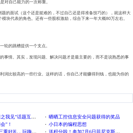
也是对自己能力的一次称重。
测题的面试（这个还是挺难的，不过自己还是得准备技巧的），就这样大
一个模块代表的角色。还有一些股权激励，综合下来一年大概80万左右。
,
一轮的跳槽提供一个支点。
的事情。其实，发现问题、解决问题才是最主要的，而不是说熟悉的事
利润比较高的一些行业。这样的话，你自己才能赚得到钱，也能为你的
话题互动获奖名单发布公告
晒晒工控信息安全问题获得的奖品
·
相会”！
小日本的编程思想
·
重好礼，玩嗨夏日！
送积分啦！参加7月6日菲尼克斯在线研讨会即得
·