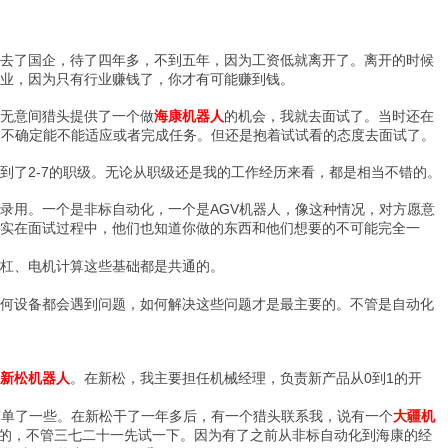
去了国企，待了四年多，不到五年，因为工资低就离开了。离开的时候
业，因为只有行业赚钱了，你才有可能赚到钱。
! L7 ?' C8 r* ^5 u# v" \, f m
无意间猎头提供了一个做
海康机器人
的机会，我就去面试了。当时还在
，不确定能不能适应或者完成任务。但还是抱着试试看的态度去面试了。
到了2-7的职级。无论从职级还是我的工作经历来看，都是相当不错的。
录用。一个是非标自动化，一个是AGV机器人，像这种情况，对方愿意
实在面试过程中，他们也知道你做的东西和他们想要的不可能完全一
杠、电机计算这些基础都是共通的。
2 M( b; Q9 |0 M7 z% e. \! N
何设备都会遇到问题，如何解决这些问题才是最主要的。不管是自动化
新松机器人
。在新松，我主要担任机械经理，负责新产品从0到1的开
简单了一些。在新松干了一年多后，有一个猎头联系我，说有一个
大疆机
喜的，不管三七二十一先试一下。因为有了之前从非标自动化到海康的经