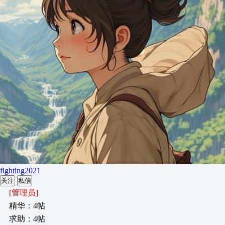
fighting2021
关注
私信
[管理员]
精华：4帖
求助：4帖