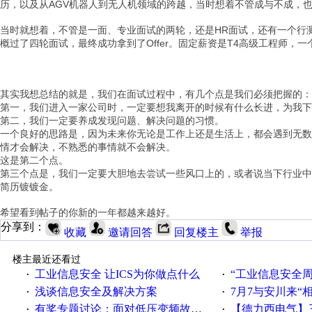
历，以及从AGV机器人到无人机领域的跨越，当时想着不管成与不成，
当时就想着，不管是一面、专业面试的两轮，还是HR面试，还有一个行
概过了四轮面试，最终成功拿到了Offer。固定薪资是T4高级工程师，
b n- G6 ^9 p3 h7 Q& S! Z4 P
其实我想总结的就是，我们在面试过程中，有几个点是我们必须把握的：
第一，我们进入一家公司时，一定要想我离开的时候有什么长进，为我下
第二，我们一定要养成发现问题、解决问题的习惯。
一个良好的思路是，因为未来你无论是工作上还是生活上，都会遇到无数
情才会解决，不熟悉的事情就不会解决。
这是第二个点。
第三个点是，我们一定要大胆地去尝试一些风口上的，或者说当下行业中
简历镀镀金。
% s, C; x* G p, L! A$ c% r
希望看到帖子的你新的一年都越来越好。
分享到：
收藏
邀请回答
回复楼主
举报
楼主最近还看过
工业信息安全 让ICS为你做点什么
“工业信息安全周之我见”
·
·
浅谈信息安全及解决方案
7月7与安川来“
·
·
有奖专题讨论：面对低压变频故障，老手是这样解决的！
【德力西电气】三
·
·