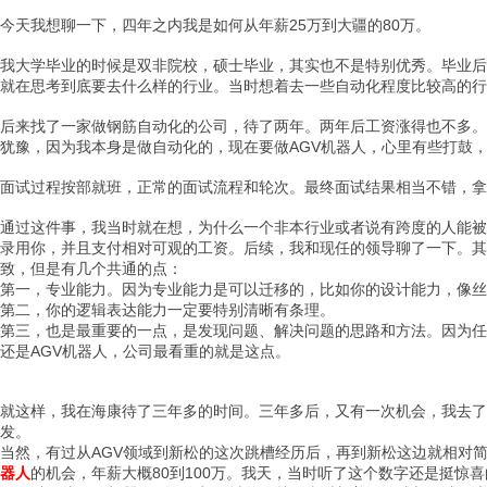
今天我想聊一下，四年之内我是如何从年薪25万到大疆的80万。
* k- |9 u8 {/ \' B& `0 ~! x
我大学毕业的时候是双非院校，硕士毕业，其实也不是特别优秀。毕业后
就在思考到底要去什么样的行业。当时想着去一些自动化程度比较高的行
后来找了一家做钢筋自动化的公司，待了两年。两年后工资涨得也不多。
犹豫，因为我本身是做自动化的，现在要做AGV机器人，心里有些打鼓
. X4 A! z5 T2 Q
面试过程按部就班，正常的面试流程和轮次。最终面试结果相当不错，拿
, y) ?" m5 V# s# ~# J/ c
通过这件事，我当时就在想，为什么一个非本行业或者说有跨度的人能被
录用你，并且支付相对可观的工资。后续，我和现任的领导聊了一下。其
致，但是有几个共通的点：
" {( z: k# ]% ^1 w& [
第一，专业能力。因为专业能力是可以迁移的，比如你的设计能力，像丝
第二，你的逻辑表达能力一定要特别清晰有条理。
第三，也是最重要的一点，是发现问题、解决问题的思路和方法。因为任
还是AGV机器人，公司最看重的就是这点。
) b1 m1 T6 f9 W% Y
就这样，我在海康待了三年多的时间。三年多后，又有一次机会，我去了
发。
( C6 f* x/ I% f
当然，有过从AGV领域到新松的这次跳槽经历后，再到新松这边就相对
器人
的机会，年薪大概80到100万。我天，当时听了这个数字还是挺惊