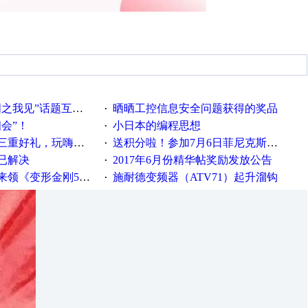
话题互动获奖名单发布公告
晒晒工控信息安全问题获得的奖品
·
相会”！
小日本的编程思想
·
重好礼，玩嗨夏日！
送积分啦！参加7月6日菲尼克斯在线研讨会即得
·
已解决
2017年6月份精华帖奖励发放公告
·
《变形金刚5》观影券
施耐德变频器（ATV71）起升溜钩
·