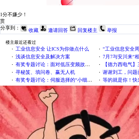
1分不嫌少！
赏
分享到：
收藏
邀请回答
回复楼主
举报
楼主最近还看过
工业信息安全 让ICS为你做点什么
“工业信息安全周之我见”
·
·
浅谈信息安全及解决方案
7月7与安川来“
·
·
有奖专题讨论：面对低压变频故障，老手是这样解决的！
【德力西电气】三
·
·
寻秘笈、填问卷、赢无人机
谢谢刘工，问题
·
·
有奖专题讨论：伺服选择的“小细节大学问”奖励公告
等的就是你！快来领
·
·