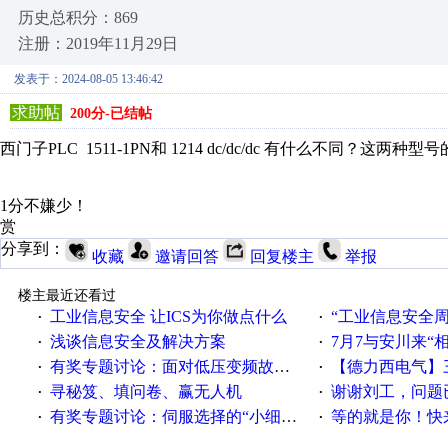
历史总积分：869
注册：2019年11月29日
发表于：2024-08-05 13:46:42
求助帖
200分-已结帖
西门子PLC 1511-1PN和 1214 dc/dc/dc 有什么不同？
1分不嫌少！
赏
分享到：
收藏
邀请回答
回复楼主
举报
楼主最近还看过
工业信息安全 让ICS为你做点什么
“工业信息安全周之我见”
·
·
浅谈信息安全及解决方案
7月7与安川来“
·
·
有奖专题讨论：面对低压变频故障，老手是这样解决的！
【德力西电气】三
·
·
寻秘笈、填问卷、赢无人机
谢谢刘工，问题
·
·
有奖专题讨论：伺服选择的“小细节大学问”奖励公告
等的就是你！快来领
·
·