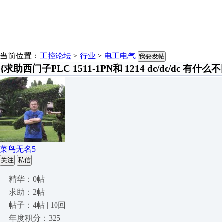
当前位置：
工控论坛
>
行业
>
电工电气
我要发帖
{求助西门子PLC 1511-1PN和 1214 dc/dc/dc 有什么
菜鸟无名5
关注
私信
精华：0帖
求助：2帖
帖子：4帖 | 10回
年度积分：325