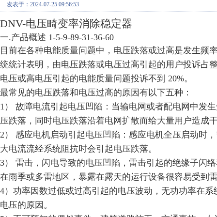
发表于：2024-07-25 09:56:53
DNV-电压畸变率消除稳定器
一.产品概述 1-5-9-89-31-36-60
目前在各种电能质量问题中，电压跌落或过高是发生频
统统计表明，由电压跌落或电压过高引起的用户投诉占整
电压或高电压引起的电能质量问题投诉不到
20%。
最常见的电压跌落和电压过高的原因有以下五种：
1） 故障电流引起电压凹陷：当输电网或者配电网中发
压跌落，同时电压跌落沿着电网扩散而给大量用户造成
2） 感应电机启动引起电压凹陷：感应电机全压启动时
大电流流经系统阻抗时会引起电压跌落。
3） 雷击，闪电导致的电压凹陷，雷击引起的绝缘子闪
在雨季或多雷地区，暴露在露天的运行设备很容易受到
4）功率因数过低或过高引起的电压波动，
无功
功率在系
电压的
原因。