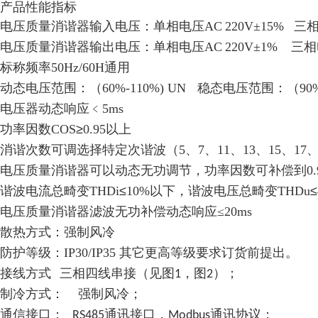
产品性能指标
电压质量消谐器输入电压：单相电压AC
220V±15%
三相
电压质量消谐器输出电压：单相电压AC
220V±1%
三相
标称频率50Hz/60H通用
动态电压范围：（60%-110%) UN
稳态电压范围：（90%-
电压器动态响应﹤
5ms
功率因数
COS
≥
0.95以上
消谐次数可调
选择特定次谐波
（
5、7、11、13、15、17
电压质量消谐器
可以动态无功调节，功率因数可补偿到
0.
谐波电流总畸变
THDi
≤
10%以下，谐波电压总畸变THDu
≤
电压质量消谐器
滤波无功补偿
动态响应
≤2
0ms
散热方式：强制风冷
防护等级：
IP30/IP35 其它更高等级要求订货前提出。
接线方式
三相四线串接（见图
，图
）；
1
2
制冷方式：
强制风冷；
通信接口：
通讯接口，
通讯协议；
RS485
Modbus