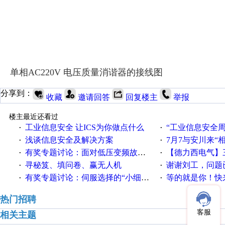
单相AC220V 电压质量消谐器的接线图
分享到：
收藏
邀请回答
回复楼主
举报
楼主最近还看过
工业信息安全 让ICS为你做点什么
“工业信息安全周之我见”
·
·
浅谈信息安全及解决方案
7月7与安川来“
·
·
有奖专题讨论：面对低压变频故障，老手是这样解决的！
【德力西电气】三
·
·
寻秘笈、填问卷、赢无人机
谢谢刘工，问题
·
·
有奖专题讨论：伺服选择的“小细节大学问”奖励公告
等的就是你！快来领
·
·
热门招聘
客服
相关主题