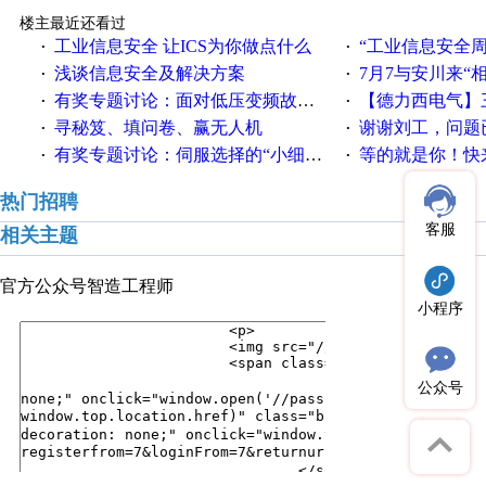
楼主最近还看过
工业信息安全 让ICS为你做点什么
“工业信息安全周之我见”
·
·
浅谈信息安全及解决方案
7月7与安川来“
·
·
有奖专题讨论：面对低压变频故障，老手是这样解决的！
【德力西电气】三
·
·
寻秘笈、填问卷、赢无人机
谢谢刘工，问题
·
·
有奖专题讨论：伺服选择的“小细节大学问”奖励公告
等的就是你！快来领
·
·
热门招聘
客服
相关主题
官方公众号
智造工程师
小程序
公众号