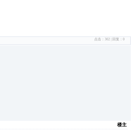
点击：
302
| 回复：
0
楼主