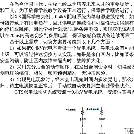
在当今信息时代，学校已经成为培养未来人才的重要场所，
和工具。为了确保学校教学设备正常运行，保障教学顺畅进行，
以
XX国际学校为例，0.4kV配电系统为单电源进线结构，如下
母线带载所有用电负荷，因此供电的连续性和可靠性无法得到有
的停机或跳闸
。
因此学校
计划增加
1路备用电源，实现双电源配
以在
20
ms内
高速
切换到备用电源，
保证敏感负载设备连续可靠
基于以上需求，切换方案要考虑到以下几个方面：
1）如果把0.4kV配电室看做一个配电系统，晃电现象有可
上级，可以通过快速切换方式实现，如果是来自区内，比如某
安全闭锁，防止区内故障未隔离时，故障扩大化。
2）采用先分后合
的动作顺序，在发出合闸命令时，切换设
侧电压的幅值、相位、频率预判精准，无冲击风险。
3）出现晃电现象时，经常会出现短时间内多次晃电，那么
归，待主电源恢复正常后，手动或自动恢复到主电源带载状态。
GTS双电源快切系统安装于0.4kV配电系统，安装位置