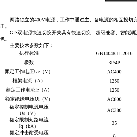
两路独立的
400V电源，工作中通过主、备电源的相互投切
击。
双电源快速切换开关具有快速切换、超级兼容、智能潮
GTS
色。
主要技术参数如下：
执行标准
GB14048.11-2016
极数
3P/4P
额定工作电压
Ue（V）
AC400
框架电流（
A）
1250
额定工作电流
Ie（A）
1250
额定绝缘电压
Ui（V）
AC800
额定控制电源电压
AC380
Us（V）
额定限制短路电流
35
Iq（kA）
额定冲击耐受电压
8