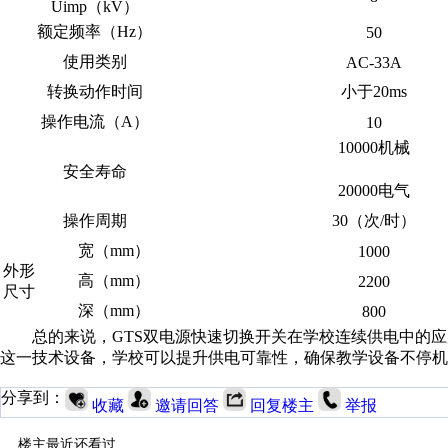
Uimp（kV）
额定频率（
Hz）
50
使用类别
AC-33A
转换动作时间
小于
20ms
操作电流（
A）
10
10000机械
安全寿命
20000电气
操作周期
30（次/时）
宽
（
mm）
1000
外形
高
（
mm）
2200
尺寸
深
（
mm）
800
总的来说，
GTS双电源快速切换开关在学校连续供电中的
这一技术设备，学校可以提升供电可靠性，确保教学设备不停机
分享到：
收藏
邀请回答
回复楼主
举报
楼主最近还看过