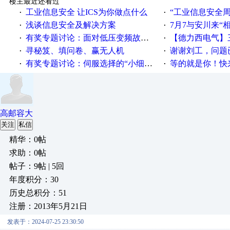
楼主最近还看过
工业信息安全 让ICS为你做点什么
“工业信息安全周之我见”
·
·
浅谈信息安全及解决方案
7月7与安川来“
·
·
有奖专题讨论：面对低压变频故障，老手是这样解决的！
【德力西电气】三
·
·
寻秘笈、填问卷、赢无人机
谢谢刘工，问题
·
·
有奖专题讨论：伺服选择的“小细节大学问”奖励公告
等的就是你！快来领
·
·
高邮容大
关注
私信
精华：0帖
求助：0帖
帖子：9帖 | 5回
年度积分：30
历史总积分：51
注册：2013年5月21日
发表于：2024-07-25 23:30:50