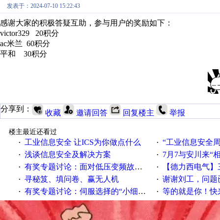
发表于：2024-07-10 15:22:43
感谢大家的积极答疑互助，参与用户的奖励如下：
victor329 20积分
ac米兰 60积分
平和 30积分
分享到：
收藏
邀请回答
回复楼主
举报
楼主最近还看过
工业信息安全 让ICS为你做点什么
“工业信息安全周之我见”
·
·
浅谈信息安全及解决方案
7月7与安川来“
·
·
有奖专题讨论：面对低压变频故障，老手是这样解决的！
【德力西电气】三
·
·
寻秘笈、填问卷、赢无人机
谢谢刘工，问题
·
·
有奖专题讨论：伺服选择的“小细节大学问”奖励公告
等的就是你！快来领
·
·