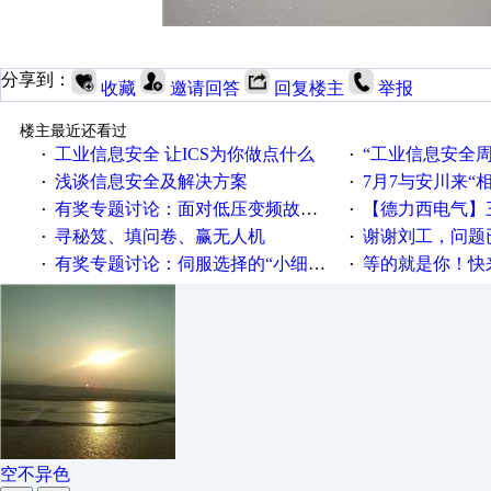
分享到：
收藏
邀请回答
回复楼主
举报
楼主最近还看过
工业信息安全 让ICS为你做点什么
“工业信息安全周之我见”
·
·
浅谈信息安全及解决方案
7月7与安川来“
·
·
有奖专题讨论：面对低压变频故障，老手是这样解决的！
【德力西电气】三
·
·
寻秘笈、填问卷、赢无人机
谢谢刘工，问题
·
·
有奖专题讨论：伺服选择的“小细节大学问”奖励公告
等的就是你！快来领
·
·
空不异色