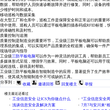
数据，帮助维护人员快速诊断故障并进行修复。同时，设备的
少维护时间和成本。
移动巡检与数据采集
在大型工厂和仓库中，巡检工作是保障安全和正常运行的重要
境中使用。巡检人员可以通过平板电脑扫描条码或
RFID
标签，
的准确性和及时性。
质量控制与追溯
质量控制是制造业的重要环节，工业级三防平板电脑可以帮助
理系统的集成，可以实现对产品质量的全程追溯，确保每一件产
现场培训与指导
工业级
三防平板电脑
可以作为一种灵活的培训工具，帮助新员工
多媒体形式呈现，增强学习效果。同时，平板电脑还可以用于
远程连线，获得及时帮助。
工业级三防平板电脑在智能制造中的应用，显著提升了生产效率
性，使其成为智能制造中不可或缺的工具。
分享到：
收藏
邀请回答
回复楼主
举报
楼主最近还看过
工业信息安全 让ICS为你做点什么
“工业信息安全周之我见”
·
·
浅谈信息安全及解决方案
7月7与安川来“
·
·