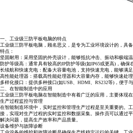
一、工业级三防平板电脑的特点
工业级三防平板电脑，顾名思义，是专为工业环境设计的，具
特点：
坚固耐用：采用坚固的外壳设计，能够抵抗冲击、振动和极端温
防护等级高：通常具有较高的
IP
防护等级
(
如
IP65
或更高
)
，确保
长续航和快速充电：配备大容量电池，支持快速充电，能够满足
高性能处理器：搭载高性能处理器和大容量内存，能够快速处理
多样化接口：提供多种接口
(
如
USB
、
HDMI
、
RS232
等
)
，便于
二、在智能制造中的应用
工业级三防平板电脑在智能制造中有着广泛的应用，主要体现在
生产过程监控与管理
在智能制造环境中，实时监控和管理生产过程是至关重要的。
接，实现对生产过程的实时监控和数据采集。操作员可以通过
解决问题，提高生产效率和产品质量。
设备维护与故障诊断
工业设备的维护和故障诊断是确保生产线稳定运行的关键。工