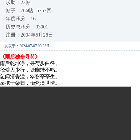
求助：23帖
帖子：766帖 | 5757回
年度积分：16
历史总积分：93001
注册：2004年5月28日
发表于：2024-07-07 00:23:51
《雨后独步寻荷》
雨后乾坤净，寻荷步曲径。
径僻人少行，塘幽蛙不鸣。
忽闻清香溢，翠影亭亭生。
采携一朵归，怡然淡世情。