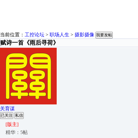
当前位置：
工控论坛
>
职场人生
>
摄影摄像
我要发帖
赋诗一首《雨后寻荷》
关育谋
已关注
私信
[版主]
精华：5帖