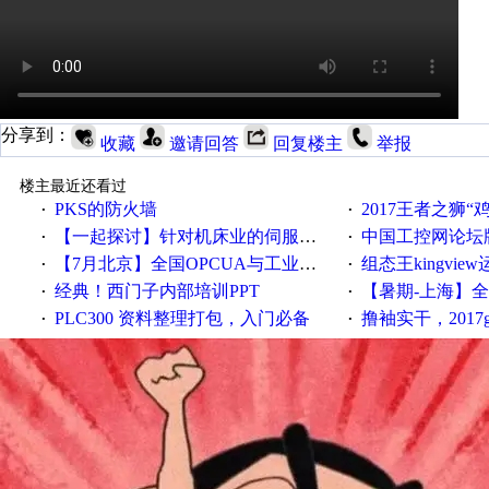
分享到：
收藏
邀请回答
回复楼主
举报
楼主最近还看过
PKS的防火墙
2017王者之狮“鸡”情签到
·
·
【一起探讨】针对机床业的伺服系统发展，您的期望是什么？
中国工控网论坛版块
·
·
【7月北京】全国OPCUA与工业互联技术培训班通知！
组态王kingvi
·
·
经典！西门子内部培训PPT
【暑期-上海】全国工业4.
·
·
PLC300 资料整理打包，入门必备
撸袖实干，2017gongkong
·
·