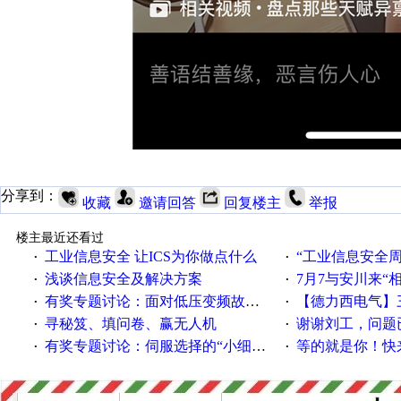
分享到：
收藏
邀请回答
回复楼主
举报
楼主最近还看过
工业信息安全 让ICS为你做点什么
“工业信息安全周之我见”
·
·
浅谈信息安全及解决方案
7月7与安川来“
·
·
有奖专题讨论：面对低压变频故障，老手是这样解决的！
【德力西电气】三
·
·
寻秘笈、填问卷、赢无人机
谢谢刘工，问题
·
·
有奖专题讨论：伺服选择的“小细节大学问”奖励公告
等的就是你！快来领
·
·