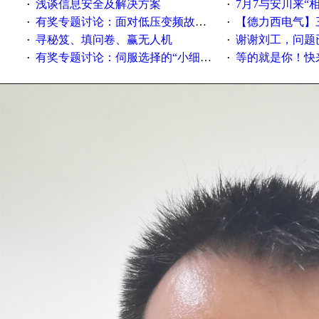
浅谈信息安全及解决方案
7月7与安川来“
·
·
有奖专题讨论：面对低压变频故障，老手是这样解决的！
【德力西电气】三
·
·
寻秘笈、填问卷、赢无人机
谢谢刘工，问题
·
·
有奖专题讨论：伺服选择的“小细节大学问”奖励公告
等的就是你！快来领
·
·