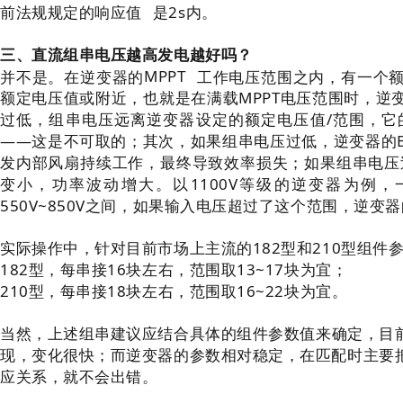
前法规规定的
响应值
是2s内。
三、直流组串电压越高发电越好吗？
并不是。在逆变器的
MPPT
工作电压范围之内，有一个
额定电压值或附近，也就是在满载MPPT电压范围时，逆
过低，组串电压远离逆变器设定的额定电压值/范围，它
——这是不可取的；其次，如果组串电压过低，逆变器的B
发内部风扇持续工作，最终导致效率损失；如果组串电压过
变小，功率波动增大。以1100V等级的逆变器为例，一
550V~850V之间，如果输入电压超过了这个范围，逆
实际操作中，针对目前市场上主流的182型和210型组件
182型，每串接16块左右，范围取13~17块为宜；
210型，每串接18块左右，范围取16~22块为宜。
当然，上述组串建议应结合具体的组件参数值来确定，目
现，变化很快；而逆变器的参数相对稳定，在匹配时主要把
应关系，就不会出错。