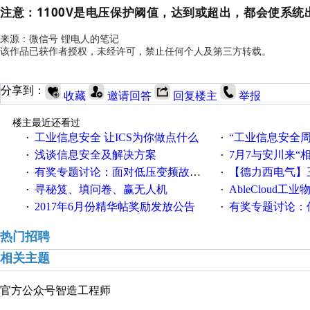
注意：1100V是电压保护阈值，达到或超出，都会使系
来源：微信号 锂电人的笔记
该作品已获作者授权，未经许可，禁止任何个人及第三方转载。
分享到：
收藏
邀请回答
回复楼主
举报
楼主最近还看过
工业信息安全 让ICS为你做点什么
“工业信息安全周之我见”
·
·
浅谈信息安全及解决方案
7月7与安川来“
·
·
有奖专题讨论：面对低压变频故障，老手是这样解决的！
【德力西电气】三
·
·
寻秘笈、填问卷、赢无人机
AbleCloud工业物
·
·
2017年6月份精华帖奖励发放公告
有奖专题讨论：伺服选择的
·
·
热门招聘
相关主题
官方公众号
智造工程师