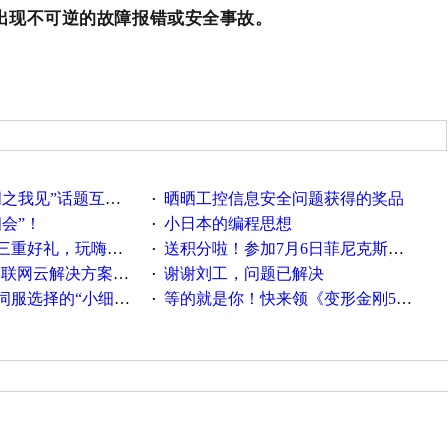
统出现不可逆的故障报错或安全事故。
话题互动获奖名单发布公告
晒晒工控信息安全问题获得的奖品
·
相会”！
小日本的编程思想
·
重好礼，玩嗨夏日！
送积分啦！参加7月6日菲尼克斯在线研讨会即得
·
联网云解决方案实践及应用
谢谢刘工，问题已解决
·
“小细节大学问”奖励公告
等的就是你！快来领《变形金刚5》观影券
·