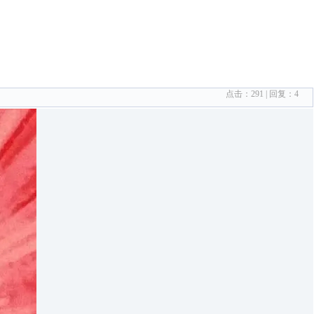
点击：
291
| 回复：
4