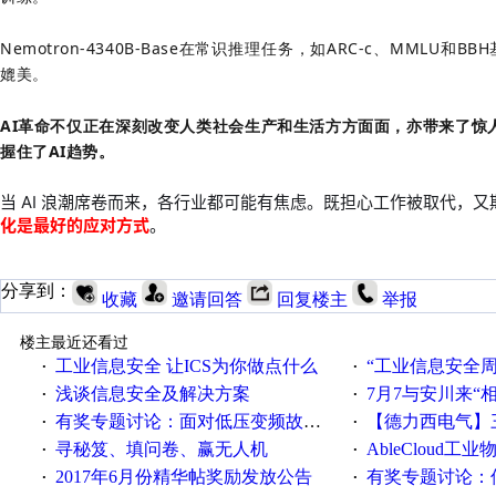
Nemotron-4340B-Base在常识推理任务，如ARC-c、MMLU和BBH基
媲美。
AI革命不仅正在深刻改变人类社会生产和生活方方面面，亦带来了惊
握住了AI趋势。
当 AI 浪潮席卷而来，各行业都可能有焦虑。既担心工作被取代，又
化是最好的应对方式
。
分享到：
收藏
邀请回答
回复楼主
举报
楼主最近还看过
工业信息安全 让ICS为你做点什么
“工业信息安全周之我见”
·
·
浅谈信息安全及解决方案
7月7与安川来“
·
·
有奖专题讨论：面对低压变频故障，老手是这样解决的！
【德力西电气】三
·
·
寻秘笈、填问卷、赢无人机
AbleCloud工业物
·
·
2017年6月份精华帖奖励发放公告
有奖专题讨论：伺服选择的
·
·