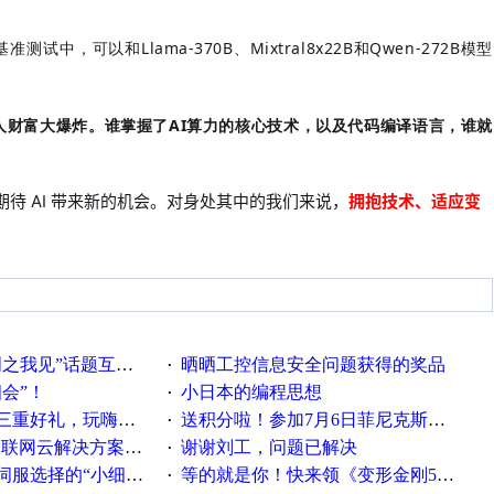
准测试中，可以和Llama-370B、Mixtral8x22B和Qwen-272B模型
人财富大爆炸。谁掌握了AI算力的核心技术，以及代码编译语言，谁就
期待 AI 带来新的机会。对身处其中的我们来说，
拥抱技术、适应变
话题互动获奖名单发布公告
晒晒工控信息安全问题获得的奖品
·
相会”！
小日本的编程思想
·
重好礼，玩嗨夏日！
送积分啦！参加7月6日菲尼克斯在线研讨会即得
·
联网云解决方案实践及应用
谢谢刘工，问题已解决
·
“小细节大学问”奖励公告
等的就是你！快来领《变形金刚5》观影券
·