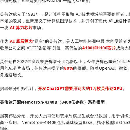
市值规模，甚至是英特尔+AMD加一起的8.76倍。
英伟达成立于1993年，是计算机图形和 AI 技术领域的重要创新者，
市场的发展，重新定义了计算机图形技术，并开创了现代 AI 加速
一统
AI 算力芯片
市场。
作为
AI 底层算力
“霸主”的英伟达，是人工智能热潮中最 大的受益
歌等公司之间 AI “军备竞赛”升温，英伟达的
A100和H100芯片
成为大
英伟达自2022年底以来股价增长了九倍以上，今年股价已飙升164.
用的AI芯片市场，英伟达占据了约
80%
的份额。随着OpenAI、微软
务迅速增长。
据瑞银分析师估计，
开发ChatGPT需要用到大约1万枚英伟达GPU
。
英伟达开源Nemotron-4340B（3400亿参数）系列模型
据英伟达介绍，开发人员可使用该系列模型生成合成数据，用于训练大
商业应用。Nemotron-4340B包括基础模型Base、指令模型Inst
训练。