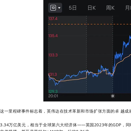
这一里程碑事件标志着，英伟达在技术革新和市场扩张方面的卓 越成就
3.34万亿美元，相当于全球第六大经济体——英国2023年的GDP，同