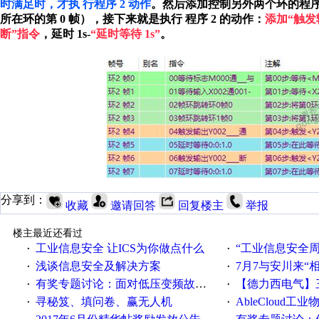
时满足时，才执
行程序 2 动作
。然后添加控制另外两个环的程序都
所在环的第 0 帧），接下来就是执行
程序 2 的动作：
添加“触发输
断”指令
，延时 1s-
“延时等待 1s”
。
分享到：
收藏
邀请回答
回复楼主
举报
楼主最近还看过
工业信息安全 让ICS为你做点什么
“工业信息安全周之我见”
·
·
浅谈信息安全及解决方案
7月7与安川来“
·
·
有奖专题讨论：面对低压变频故障，老手是这样解决的！
【德力西电气】三
·
·
寻秘笈、填问卷、赢无人机
AbleCloud工业物
·
·