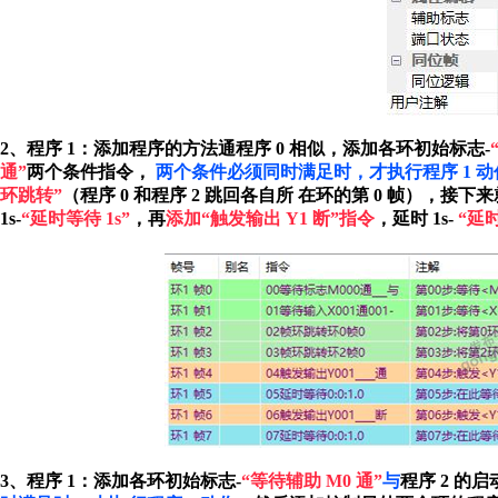
2、程序 1：添加程序的方法通程序 0 相似，添加各环初始标志-
通”
两个条件指令，
两个条件必须同时满足时，才执行程序 1 动
环跳转”
（程序 0 和程序 2 跳回各自所
在环的第 0 帧），接下来
1s-
“延时等待 1s”
，再
添加“触发输出 Y1 断”指令
，延时 1s-
“延时
3、程序 1：添加各环初始标志-
“等待辅助 M0 通”
与
程序 2 的