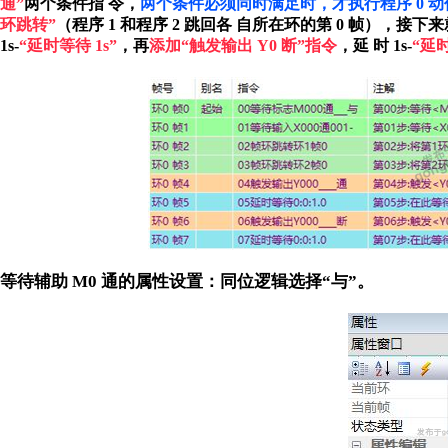
通”
两个条件指
令，
两个条件必须同时满足时，才执行程序 0 动
环跳转”
（程序 1 和程序 2 跳回各
自所在环的第 0 帧），接下来
1s-
“延时等待 1s”
，再
添加“触发输出 Y0 断”指令
，延
时 1s-
“延时
等待辅助 M0 通的属性设置：同位逻辑选择“与”。