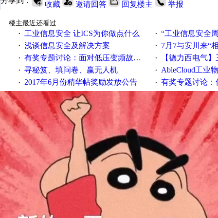
分享到：
收藏
邀请回答
回复楼主
举报
楼主最近还看过
工业信息安全 让ICS为你做点什么
“工业信息安全周之我见”
·
·
浅谈信息安全及解决方案
7月7与安川来“
·
·
有奖专题讨论：面对低压变频故障，老手是这样解决的！
【德力西电气】三
·
·
寻秘笈、填问卷、赢无人机
AbleCloud工业物
·
·
2017年6月份精华帖奖励发放公告
有奖专题讨论：伺服选择的
·
·