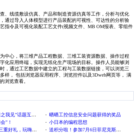
检查、线缆敷设仿真、产品和制造资源仿真等工作，分析与优化
性，通过导入人体模型进行产品装配的可视性、可达性的分析验
指令及可视化装配工艺文件(视频文件、MB OM报表、零组件
动为中心，将三维产品工程数据、三维工装资源数据、操作过程
数字化应用终端，实现无纸化生产现场的目标。操作人员能够浏
同时，通过工艺数据中建立的工程与工装数据链接，可以浏览三
样， 包括浏览器应用程序、浏览控件以及3Dweb网页等， 满
端的浏览查看。
话题互动获奖名单发布公告
晒晒工控信息安全问题获得的奖品
·
相会”！
小日本的编程思想
·
重好礼，玩嗨夏日！
送积分啦！参加7月6日菲尼克斯在线研讨会即得
·