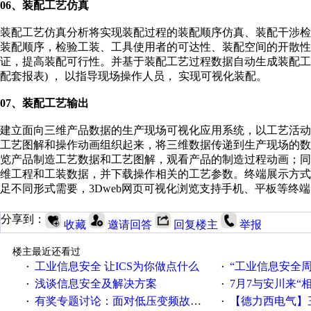
06、装配工艺仿真
装配工艺仿真分析将实现装配过程的装配顺序仿真、装配干涉
装配顺序，检验工装、工具使用者的可达性、装配空间的开散
证，提高装配可行性。并基于装配工艺过程数据自动生成装配工艺
配套报表) ， 以指导现场操作人员， 实现可视化装配。
07、装配工艺输出
建立面向三维产品数据的生产现场可视化应用系统，以工艺活
工艺图解和操作动画组织起来，将三维数据传递到生产现场的
览产品制造工艺数据和工艺图解，观看产品的制造过程动画；
维工程和工装数据，并下载操作相关的工艺参数。终端展示方式多
足不同形式需要，3Dweb网页可视化浏览支持手机、平板等终
分享到：
收藏
邀请回答
回复楼主
举报
楼主最近还看过
工业信息安全 让ICS为你做点什么
“工业信息安全周之我见”
·
·
浅谈信息安全及解决方案
7月7与安川来“
·
·
有奖专题讨论：面对低压变频故障，老手是这样解决的！
【德力西电气】三
·
·