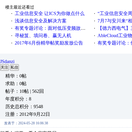
楼主最近还看过
工业信息安全 让ICS为你做点什么
“工业信息安全周之我见”
·
·
浅谈信息安全及解决方案
7月7与安川来“
·
·
有奖专题讨论：面对低压变频故障，老手是这样解决的！
【德力西电气】三
·
·
寻秘笈、填问卷、赢无人机
AbleCloud工业物
·
·
2017年6月份精华帖奖励发放公告
有奖专题讨论：伺服选择的
·
·
JSdanzi
关注
私信
精华：0帖
求助：0帖
帖子：10帖 | 562回
年度积分：8
历史总积分：9548
注册：2012年9月22日
发表于：2024-05-28 16:06:38