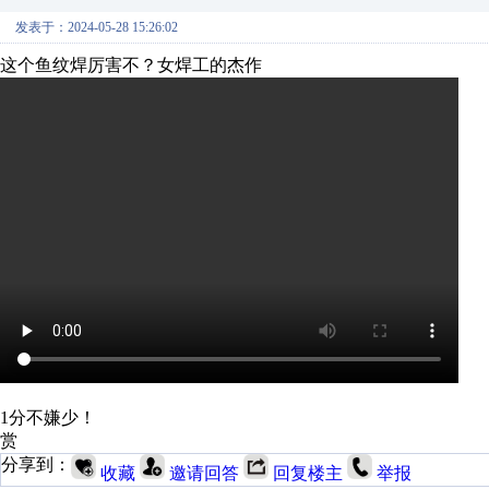
发表于：2024-05-28 15:26:02
这个鱼纹焊厉害不？女焊工的杰作
1分不嫌少！
赏
分享到：
收藏
邀请回答
回复楼主
举报