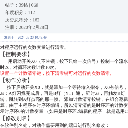
帖子：39帖 | 0回
年度积分：112
历史总积分：162
注册：2020年2月28日
发表于：2024-05-23 10:49:49
对程序运行的次数变量进行清零。
【控制要求】
用启动开关X0（不带锁，按下只给一次信号）控制一个流水
时2s，对循环次数计数10次。
设置一个计数清零键，按下清零键可对运行的次数清零。
【动作分析】
按下启动开关X0，就是添加一个等待输入指令，X0有信号，
2s；A灯闪烁完成后，再是B灯（Y1）通，
延时2s，再触发B灯
转，跳转到A灯点亮的那一帧。
添加计数清零按键，在组合逻辑
算，由于主程序在时序环编辑，所以清零清的是时序环的计数
示时序环0的计数变量
（如果是时序环2编辑的程序，就是选用C
【修改别名】
在软件别名处，对动作需要用到的端口进行别名修改：