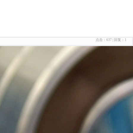
点击：
637
| 回复：
1