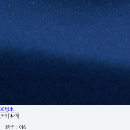
米思米
关注
私信
精华：0帖