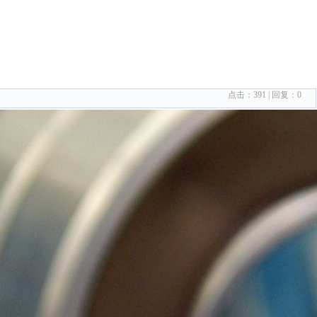
点击：
391
| 回复：
0