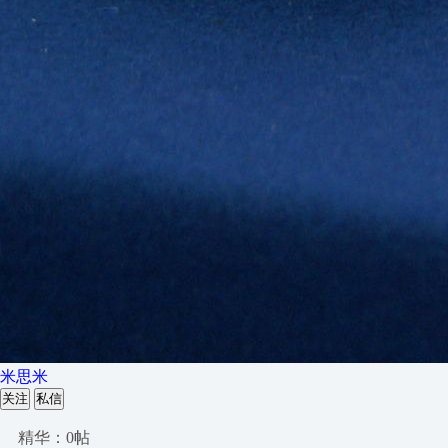
米思米
关注
私信
精华：0帖