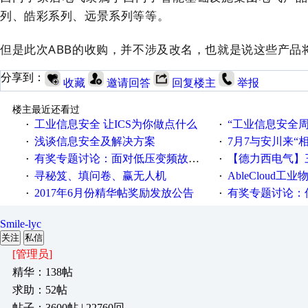
列、
皓彩
系列、远景系列等等。
但是此次ABB的收购，并不涉及改名，也就是说
这些产品
分享到：
收藏
邀请回答
回复楼主
举报
楼主最近还看过
工业信息安全 让ICS为你做点什么
“工业信息安全周之我见”
·
·
浅谈信息安全及解决方案
7月7与安川来“
·
·
有奖专题讨论：面对低压变频故障，老手是这样解决的！
【德力西电气】三
·
·
寻秘笈、填问卷、赢无人机
AbleCloud工业物
·
·
2017年6月份精华帖奖励发放公告
有奖专题讨论：伺服选择的
·
·
Smile-lyc
关注
私信
[管理员]
精华：138帖
求助：52帖
帖子：3600帖 | 22760回