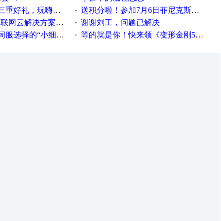
重好礼，玩嗨夏日！
送积分啦！参加7月6日菲尼克斯在线研讨会即得
·
联网云解决方案实践及应用
谢谢刘工，问题已解决
·
“小细节大学问”奖励公告
等的就是你！快来领《变形金刚5》观影券
·