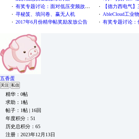
有奖专题讨论：面对低压变频故障，老手是这样解决的！
【德力西电气】三
·
·
寻秘笈、填问卷、赢无人机
AbleCloud工业物
·
·
2017年6月份精华帖奖励发放公告
有奖专题讨论：伺服选择的
·
·
五香蛋
关注
私信
精华：0帖
求助：1帖
帖子：1帖 | 16回
年度积分：51
历史总积分：65
注册：2023年12月13日