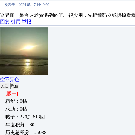
发表于：2024-05-17 16:19:20
这界面，是台达老plc系列的吧，很少用，先把编码器线拆掉看
回复
引用
举报
空不异色
关注
私信
[版主]
精华：0帖
求助：0帖
帖子：22帖 | 613回
年度积分：80
历史总积分：25938