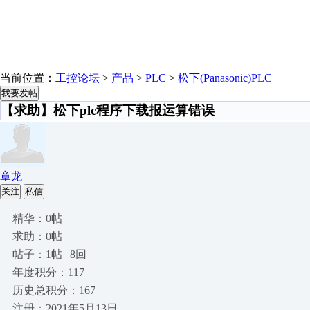
当前位置：
工控论坛
>
产品
>
PLC
>
松下(Panasonic)PLC
我要发帖
【求助】松下plc程序下载报运算错误
章龙
关注
私信
精华：0帖
求助：0帖
帖子：1帖 | 8回
年度积分：117
历史总积分：167
注册：2021年5月13日