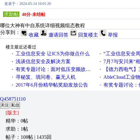
发表于：2024-05-14 16:01:26
求助帖
40分-未结帖
哪位大神有中自系统详细视频组态教程
分享到：
收藏
邀请回答
回复楼主
举报
楼主最近还看过
工业信息安全 让ICS为你做点什么
“工业信息安全周之我见”
·
·
浅谈信息安全及解决方案
7月7与安川来“
·
·
有奖专题讨论：面对低压变频故障，老手是这样解决的！
【德力西电气】三
·
·
寻秘笈、填问卷、赢无人机
AbleCloud工业物
·
·
2017年6月份精华帖奖励发放公告
有奖专题讨论：伺服选择的
·
·
Q458751110
关注
私信
[版主]
精华：0帖
求助：1帖
帖子：108帖 | 1435回