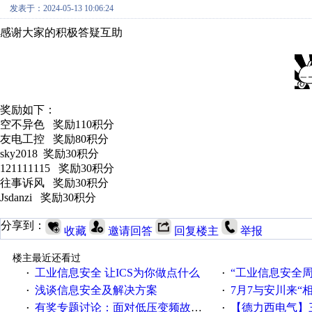
发表于：2024-05-13 10:06:24
感谢大家的积极答疑互助
奖励如下：
空不异色 奖励110积分
友电工控 奖励80积分
sky2018 奖励30积分
121111115 奖励30积分
往事诉风 奖励30积分
Jsdanzi 奖励30积分
分享到：
收藏
邀请回答
回复楼主
举报
楼主最近还看过
工业信息安全 让ICS为你做点什么
“工业信息安全周之我见”
·
·
浅谈信息安全及解决方案
7月7与安川来“
·
·
有奖专题讨论：面对低压变频故障，老手是这样解决的！
【德力西电气】三
·
·