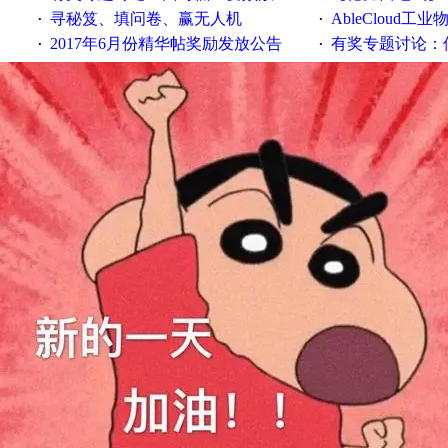
寻秘笈、填问卷、赢无人机
AbleCloud工业物
·
·
2017年6月份精华帖奖励发放公告
有奖专题讨论：伺服选择的
·
·