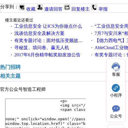
分享到：
收藏
邀请回答
回复楼主
举报
楼主最近还看过
工业信息安全 让ICS为你做点什么
“工业信息安全周之我见”
·
·
浅谈信息安全及解决方案
7月7与安川来“
·
·
有奖专题讨论：面对低压变频故障，老手是这样解决的！
【德力西电气】三
·
·
寻秘笈、填问卷、赢无人机
AbleCloud工业物
·
·
2017年6月份精华帖奖励发放公告
有奖专题讨论：伺服选择的
·
·
热门招聘
客服
相关主题
官方公众号
智造工程师
小程序
公众号