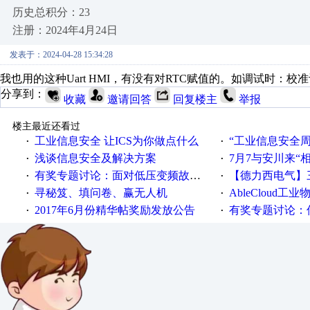
历史总积分：23
注册：2024年4月24日
发表于：2024-04-28 15:34:28
我也用的这种Uart HMI，有没有对RTC赋值的。如调试时：校
分享到：
收藏
邀请回答
回复楼主
举报
楼主最近还看过
工业信息安全 让ICS为你做点什么
“工业信息安全周之我见”
·
·
浅谈信息安全及解决方案
7月7与安川来“
·
·
有奖专题讨论：面对低压变频故障，老手是这样解决的！
【德力西电气】三
·
·
寻秘笈、填问卷、赢无人机
AbleCloud工业物
·
·
2017年6月份精华帖奖励发放公告
有奖专题讨论：伺服选择的
·
·