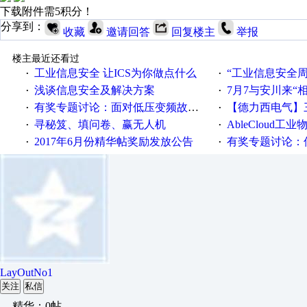
下载附件需5积分！
分享到：
收藏
邀请回答
回复楼主
举报
楼主最近还看过
工业信息安全 让ICS为你做点什么
“工业信息安全周之我见”
·
·
浅谈信息安全及解决方案
7月7与安川来“
·
·
有奖专题讨论：面对低压变频故障，老手是这样解决的！
【德力西电气】三
·
·
寻秘笈、填问卷、赢无人机
AbleCloud工业物
·
·
2017年6月份精华帖奖励发放公告
有奖专题讨论：伺服选择的
·
·
LayOutNo1
关注
私信
精华：0帖