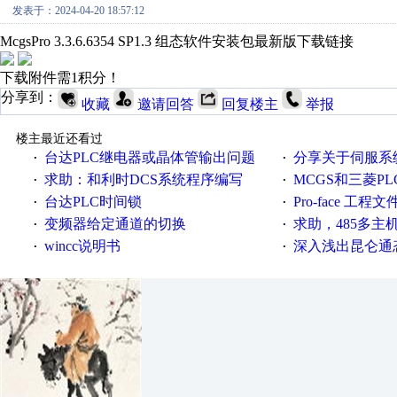
发表于：2024-04-20 18:57:12
McgsPro 3.3.6.6354 SP1.3 组态软件安装包最新版下载链接
下载附件需1积分！
分享到：
收藏
邀请回答
回复楼主
举报
楼主最近还看过
台达PLC继电器或晶体管输出问题
分享关于伺服系统电子
·
·
求助：和利时DCS系统程序编写
MCGS和三菱PL
·
·
台达PLC时间锁
Pro-face 工程
·
·
变频器给定通道的切换
求助，485多主
·
·
wincc说明书
深入浅出昆仑通态（
·
·