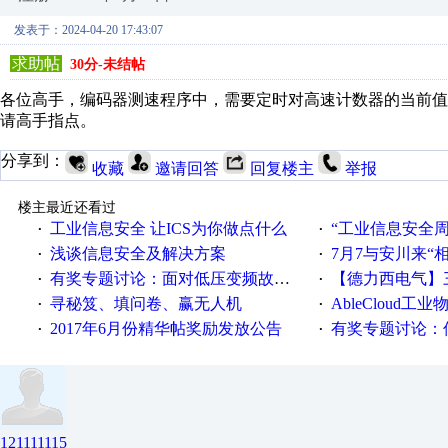
发表于：2024-04-20 17:43:07
求助帖
30分-未结帖
各位高手，编码器测速程序中，需要定时对高速计数器的当前值
请高手指点。
分享到：
收藏
邀请回答
回复楼主
举报
楼主最近还看过
工业信息安全 让ICS为你做点什么
“工业信息安全周之我见”
·
·
浅谈信息安全及解决方案
7月7与安川来“
·
·
有奖专题讨论：面对低压变频故障，老手是这样解决的！
【德力西电气】三
·
·
寻秘笈、填问卷、赢无人机
AbleCloud工业物
·
·
2017年6月份精华帖奖励发放公告
有奖专题讨论：伺服选择的
·
·
121111115