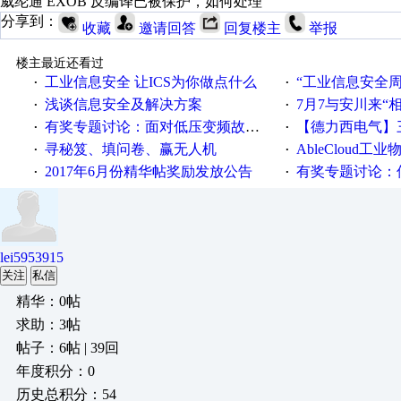
威纶通 EXOB 反编译已被保护，如何处理
分享到：
收藏
邀请回答
回复楼主
举报
楼主最近还看过
工业信息安全 让ICS为你做点什么
“工业信息安全周之我见”
·
·
浅谈信息安全及解决方案
7月7与安川来“
·
·
有奖专题讨论：面对低压变频故障，老手是这样解决的！
【德力西电气】三
·
·
寻秘笈、填问卷、赢无人机
AbleCloud工业物
·
·
2017年6月份精华帖奖励发放公告
有奖专题讨论：伺服选择的
·
·
lei5953915
关注
私信
精华：0帖
求助：3帖
帖子：6帖 | 39回
年度积分：0
历史总积分：54