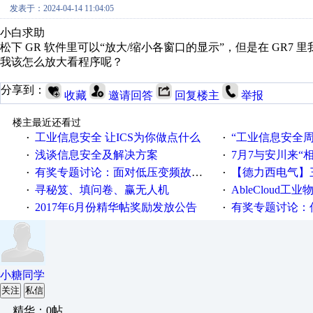
发表于：2024-04-14 11:04:05
小白求助
松下 GR 软件里可以“
放大/缩小各窗口的显示
”，但是在 GR7
我该怎么放大看程序呢？
分享到：
收藏
邀请回答
回复楼主
举报
楼主最近还看过
工业信息安全 让ICS为你做点什么
“工业信息安全周之我见”
·
·
浅谈信息安全及解决方案
7月7与安川来“
·
·
有奖专题讨论：面对低压变频故障，老手是这样解决的！
【德力西电气】三
·
·
寻秘笈、填问卷、赢无人机
AbleCloud工业物
·
·
2017年6月份精华帖奖励发放公告
有奖专题讨论：伺服选择的
·
·
小糖同学
关注
私信
精华：0帖