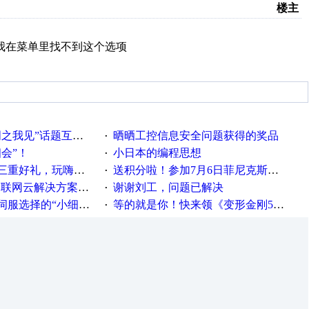
楼主
 里我在菜单里找不到这个选项
话题互动获奖名单发布公告
晒晒工控信息安全问题获得的奖品
·
相会”！
小日本的编程思想
·
重好礼，玩嗨夏日！
送积分啦！参加7月6日菲尼克斯在线研讨会即得
·
联网云解决方案实践及应用
谢谢刘工，问题已解决
·
“小细节大学问”奖励公告
等的就是你！快来领《变形金刚5》观影券
·