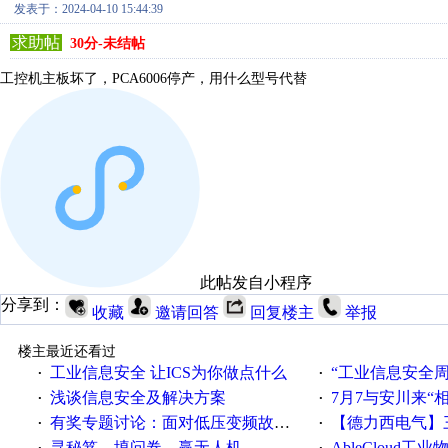
发表于：2024-04-10 15:44:39
求助帖
30分-未结帖
工控机主板坏了，PCA6006停产，用什么型号代替
此帖发自小程序
分享到：
收藏
邀请回答
回复楼主
举报
楼主最近还看过
工业信息安全 让ICS为你做点什么
“工业信息安全周之我见”
·
·
浅谈信息安全及解决方案
7月7与安川来“
·
·
有奖专题讨论：面对低压变频故障，老手是这样解决的！
【德力西电气】三
·
·
寻秘笈、填问卷、赢无人机
AbleCloud工业物