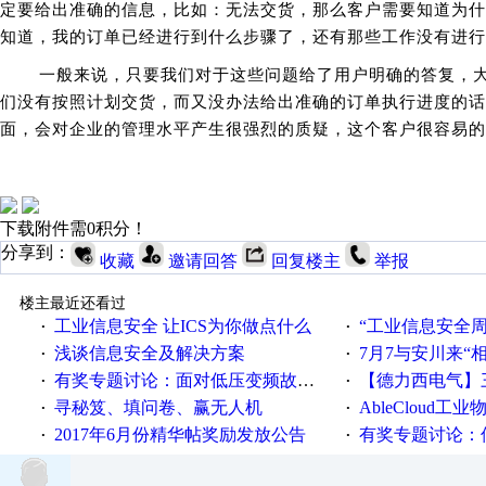
定要给出准确的信息，比如：无法交货，那么客户需要知道为
知道，我的订单已经进行到什么步骤了，还有那些工作没有进行
一般来说，只要我们对于这些问题给了用户明确的答复，大
们没有按照计划交货，而又没办法给出准确的订单执行进度的
面，会对企业的管理水平产生很强烈的质疑，这个客户很容易
下载附件需0积分！
分享到：
收藏
邀请回答
回复楼主
举报
楼主最近还看过
工业信息安全 让ICS为你做点什么
“工业信息安全周之我见”
·
·
浅谈信息安全及解决方案
7月7与安川来“
·
·
有奖专题讨论：面对低压变频故障，老手是这样解决的！
【德力西电气】三
·
·
寻秘笈、填问卷、赢无人机
AbleCloud工业物
·
·
2017年6月份精华帖奖励发放公告
有奖专题讨论：伺服选择的
·
·