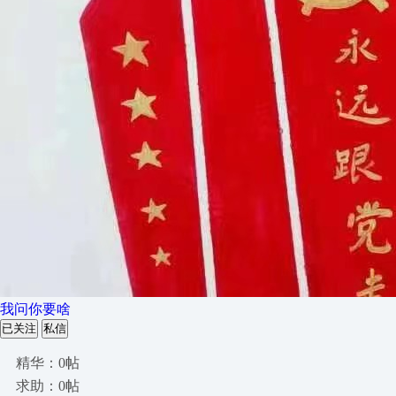
我问你要啥
已关注
私信
精华：0帖
求助：0帖