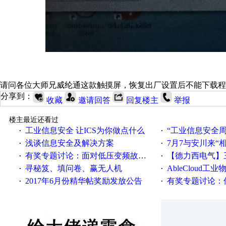
请问各位大师兄威纶通这款触摸屏，恢复出厂设置后不能下载程
分享到：
收藏
邀请回答
回复楼主
举报
楼主最近还看过
工业信息安全 让ICS为你做点什么
“工业信息安全周之我见”
·
·
浅谈信息安全及解决方案
7月7与安川来“
·
·
有奖专题讨论：面对低压变频故障，老手是这样解决的！
【德力西电气】三
·
·
寻秘笈、填问卷、赢无人机
AbleCloud工业物
·
·
2017年6月份精华帖奖励发放公告
有奖专题讨论：伺服选择的
·
·