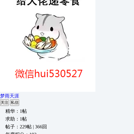
梦雨天涯
关注
私信
精华：1帖
求助：1帖
帖子：229帖 | 366回