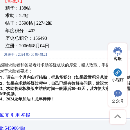
[管理员]
精华：138帖
求助：52帖
帖子：3598帖 | 22742回
年度积分：402
历史总积分：156493
注册：2006年8月04日
发表于：2024-05-05 09:48:21
客服
感谢求助者和答疑者对求助答疑板块的厚爱，赠人玫瑰，手留余香。
对于求助者要求：
1、请在一个月内自行结贴，把悬赏积分（如果设置积分悬赏求助）发放
小程序
2、如果在求助答疑过程中，自己已经有效解决问题，建议大家把解决问
3、求助答疑板块版主结贴时间一般滞后30~45天，以方便大家对求助
MP奖励。
4、2024龙年加油！龙年棒棒！
公众号
回复
引用
举报
lhj54590649a