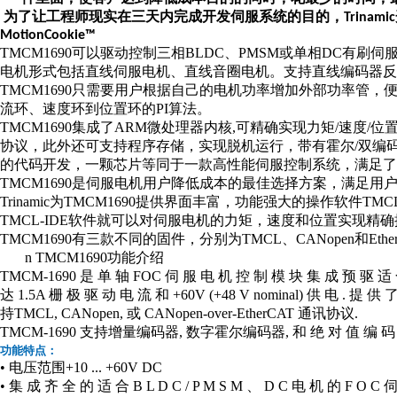
为了让工程师现实在三天内完成开发伺服系统的目的，
T
rinamic
MotionCookie™
TMCM1690可以驱动控制三相BLDC、PMSM或单相DC有刷伺
电机形式包括直线伺服电机、直线音圈电机。支持直线编码器反
TMC
M1690
只需要用户根据自己的电机功率增加外部功率管，
流环、速度环到位置环的PI算法。
TMC
M1690
集成了
ARM
微处理器内核
,可精确实现力矩/速度/位置控
协议，此外还可支持程序存储，实现脱机运行，带有霍尔/
双
编
的代码开发，一颗芯片等同于一款高性能伺服控制系统，满足
TMC
M1690
是伺服
电机
用户降低成本的最佳选择方案，满足用
Trinamic为TMC
M1690
提供界面丰富，功能强大的操作软件
TMC
TMCL-IDE软件就可以对伺服电机的力矩，速度和位置实现精
TMCM1690有三款不同的固件，分别为TMCL、CANopen和Ethe
n
TMCM1690功能介绍
TMCM-1690 是 单 轴 FOC 伺 服 电 机 控 制 模 块 集 成 预 驱 适 合 
达 1.5A 栅 极 驱 动 电 流 和 +60V (+48 V nominal) 供 电 . 提 供 
持TMCL, CANopen, 或 CANopen-over-EtherCAT 通讯协议.
TMCM-1690 支持增量编码器, 数字霍尔编码器, 和 绝 对 值 编 码 
功能特点
：
• 电压范围+10
...
+60V DC
• 集 成 齐 全 的 适 合 B L D C / P M S M 、 D C 电 机 的 F O 