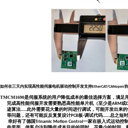
如何在三天内实现高性能伺服电机驱动控制开发支持
协
EtherCAT/CANopen
TMCM1690是伺服系统的用户降低成本的最佳选择方案，满
完成高性能伺服开发
需要熟悉高性能单片机（至少是
或
A
RM
迹算法
此外需要花大量的时间进行调试，可能开发出来的
……
等问题，还有可能反反复复设计
板
调试代码
总之短
P
CB
-
…….
幸好有了德国
一家在嵌入式运动控
T
rinamic
Motion Control
件里面，使客户达到降低成本目的的同时，花最少的时间，