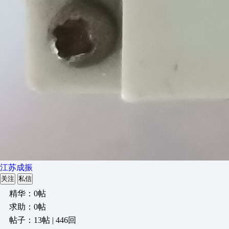
江苏成振
关注
私信
精华：0帖
求助：0帖
帖子：13帖 | 446回