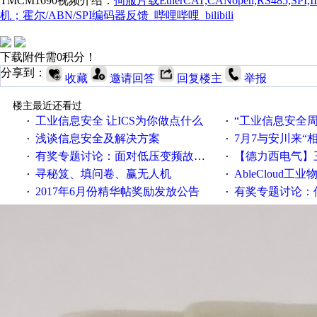
TMCM1690视频介绍：
伺服片载
EtherCAT,CANopen,RS4
机；霍尔/ABN/SPI编码器反馈_哔哩哔哩_bilibili
下载附件需0积分！
分享到：
收藏
邀请回答
回复楼主
举报
楼主最近还看过
工业信息安全 让ICS为你做点什么
“工业信息安全周之我见”
·
·
浅谈信息安全及解决方案
7月7与安川来“
·
·
有奖专题讨论：面对低压变频故障，老手是这样解决的！
【德力西电气】三
·
·
寻秘笈、填问卷、赢无人机
AbleCloud工业物
·
·
2017年6月份精华帖奖励发放公告
有奖专题讨论：伺服选择的
·
·