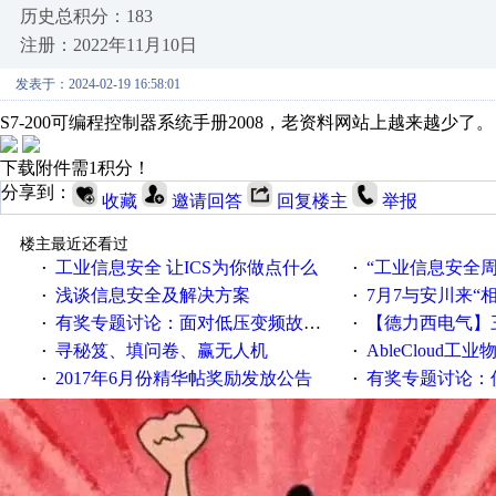
历史总积分：183
注册：2022年11月10日
发表于：2024-02-19 16:58:01
S7-200可编程控制器系统手册2008，老资料网站上越来越少了。
下载附件需1积分！
分享到：
收藏
邀请回答
回复楼主
举报
楼主最近还看过
工业信息安全 让ICS为你做点什么
“工业信息安全周之我见”
·
·
浅谈信息安全及解决方案
7月7与安川来“
·
·
有奖专题讨论：面对低压变频故障，老手是这样解决的！
【德力西电气】三
·
·
寻秘笈、填问卷、赢无人机
AbleCloud工业物
·
·
2017年6月份精华帖奖励发放公告
有奖专题讨论：伺服选择的
·
·