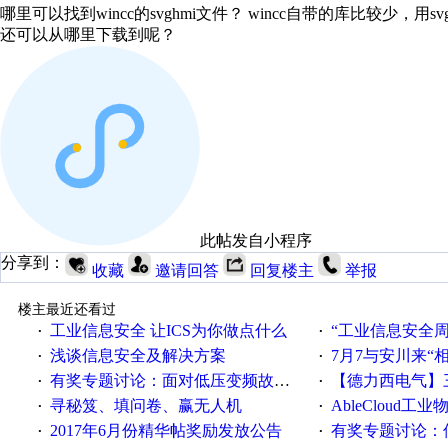
哪里可以找到wincc的svghmi文件？ wincc自带的库比较少，用
还可以从哪里下载到呢？
此帖发自小程序
分享到：
收藏
邀请回答
回复楼主
举报
楼主最近还看过
工业信息安全 让ICS为你做点什么
“工业信息安全周之我见”
·
·
浅谈信息安全及解决方案
7月7与安川来“
·
·
有奖专题讨论：面对低压变频故障，老手是这样解决的！
【德力西电气】三
·
·
寻秘笈、填问卷、赢无人机
AbleCloud工业物
·
·
2017年6月份精华帖奖励发放公告
有奖专题讨论：伺服选择的
·
·