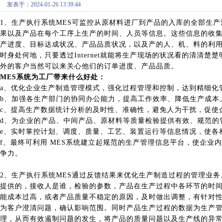
发表于：2024-01-26 13:39:44
1、生产执行系统MES可监控从原材料进厂到产品的入库的全部生
果以及产品在每个工序上生产的时间、人员等信息。这些信息的收集
产进度、目标达成状况、产品品质状况，以及产的人、机、料的利
时身处何地，只要透过Internet就能将生产现场的状况看的清清
外的客户当然可以来关心他们的订单进度、产品品质。
MES系统为工厂带来什么好处：
a、优化企业生产制造管理模式，强化过程管理和控制，达到精细化
b、加强各生产部门的协同办公能力，提高工作效率、降低生产成本
c、提高生产数据统计分析的及时性、准确性，避免人为干扰，促使
d、为企业的产品、中间产品、原材料等质量检验提供有效、规范的
e、实时掌控计划、调度、质量、工艺、装置运行等信息情况，使
f、最终可利用 MES系统建立起规范的生产管理信息平台，使企
争力。
2、生产执行系统MES通过反馈结果来优化生产制造过程的管理业
提供的，接收人是谁，检验的参数，产品在生产过程中各环节的时
能成本过高，或者产品质量不稳定的原因，及时做出调整，有针对
为客户澄清问题，确认影响范围。同时产品生产过程的数据为生产
理，从而有效遏制问题的发生，将产品的质量问题以及生产线的异