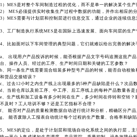
1）MES是对整个车间制造过程的优化，而不是单一的解决某个生产
2） MES必须提供实时收集生产过程中数据的功能，并作出相应的
3）MES需要与计划层和控制层进行信息交互，通过企业的连续信
3、工厂制造执行系统MES是在国际上迅速发展、面向车间层的生
4、比如面对以下车间管理的典型问题，它们就难以给出完善的解决
a、 出现用户产品投诉的时候，能否根据产品文字号码追溯这批产
台、操作人员、经过的工序、生产时间日期和关键的工艺参数？
b、同一条生产线需要混合组装多种型号产品的时候，能否自动校验
和货品交接错误？
c、过去12小时之内生产线上出现最多的5种产品缺陷是什么？次品
d、当前仓库以及前工序、中工序、后工序线上的每种产品数量各是
e、生产线和加工设备有多少时间在生产，多少时间在停转和空转？
不及时？工人培训不够？还是工艺指标不合理？
f、 能否对产品的质量检测数据自动进行统计和分析，精确区分产
g、 能否废除人工报表自动统计每个过程的生产数量、合格率和缺
5、MES的定位，是处于计划层和现场自动化系统之间的执行层，
统一平台上集成诸如生产调度、产品跟踪、质量控制、设备故障分