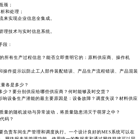
瓶颈；
分析和处理；
息流来实现企业信息全集成。
产管理技术与实时信息系统。
手段：
品的所有生产过程信息？能否立即查明它的：原料供应商、操作机
和操作提示以防止工人部件装配错误、产品生产流程错误、产品混装
数量各是多少？
多少？要分别供应给哪些供应商？何时能够及时交货？
影响设备生产潜能的最主要原因是：设备故障？调度失误？材料供应
品质量的随机波动与异常波动，将质量隐患消灭于萌芽之中？
陷代码？
主要负责车间生产管理和调度执行。一个设计良好的MES系统可以在
析、网络报表等管理功能，使用统一的数据库和通过网络联接可以同